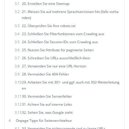
3.1
20. Erstellen Sie eine Sitemap
3.2
21. Weisen Sie auf mehrere Sprachversionen hin (falls vorha
nden)
3.3
22. Überprüfen Sie Ihre robots.txt
3.4
23. Schließen Sie Filterfunktionen vom Crawling aus
3.5
24. Schließen Sie Session-IDs vom Crawling aus
3.6
25. Nutzen Sie Attribute für paginierte Seiten
3.7
26. Schreiben Sie URLs ausschließlich klein
3.8
27. Verwenden Sie nur eine URL-Version
3.9
28. Vermeiden Sie 404-Fehler
3.10
29. Arbeiten Sie mit 301- und ggf. auch mit 302-Weiterleitung
en
3.11
30. Vermeiden Sie Serverfehler
3.12
31. Achten Sie auf interne Links
3.13
32. Sehen Sie, was Google sieht
4
Onpage Tipps für Seitenarchitektur
4.1
33. Vermeiden Sie nichtssagende und zu lange URLs