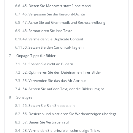
6.6
45. Bieten Sie Mehrwert statt Einheitsbrei
6.7
46. Vergessen Sie die Keyword-Dichte
6.8
47. Achte Sie auf Grammatik und Rechtschreibung
6.9
48. Formatieren Sie Ihre Texte
6.10
49. Vermeiden Sie Duplicate Content
6.11
50. Setzen Sie den Canonical-Tag ein
7
Onpage Tipps für Bilder
7.1
51. Sparen Sie nicht an Bildern
7.2
52. Optimieren Sie den Dateinamen Ihrer Bilder
7.3
53. Verwenden Sie das das Alt-Attribut
7.4
54. Achten Sie auf den Text, der die Bilder umgibt
8
Sonstiges
8.1
55. Setzen Sie Rich Snippets ein
8.2
56. Dosieren und platzieren Sie Werbeanzeigen überlegt
8.3
57. Bauen Sie Vertrauen auf
8.4
58. Vermeiden Sie prinzipiell schmutzige Tricks