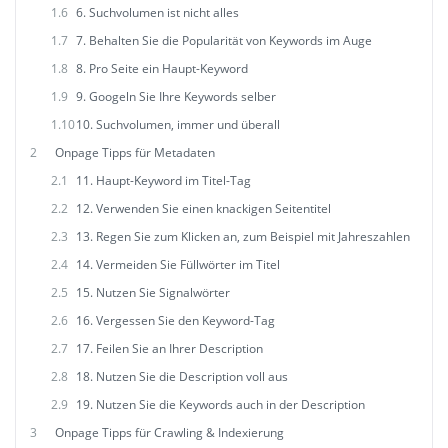
1.6
6. Suchvolumen ist nicht alles
1.7
7. Behalten Sie die Popularität von Keywords im Auge
1.8
8. Pro Seite ein Haupt-Keyword
1.9
9. Googeln Sie Ihre Keywords selber
1.10
10. Suchvolumen, immer und überall
2
Onpage Tipps für Metadaten
2.1
11. Haupt-Keyword im Titel-Tag
2.2
12. Verwenden Sie einen knackigen Seitentitel
2.3
13. Regen Sie zum Klicken an, zum Beispiel mit Jahreszahlen
2.4
14. Vermeiden Sie Füllwörter im Titel
2.5
15. Nutzen Sie Signalwörter
2.6
16. Vergessen Sie den Keyword-Tag
2.7
17. Feilen Sie an Ihrer Description
2.8
18. Nutzen Sie die Description voll aus
2.9
19. Nutzen Sie die Keywords auch in der Description
3
Onpage Tipps für Crawling & Indexierung