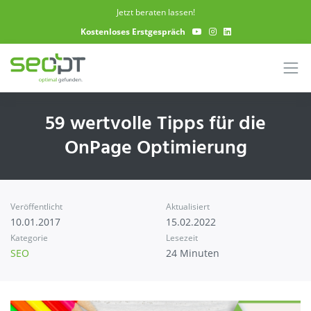
Skip to main content
Jetzt beraten lassen!
Kostenloses Erstgespräch
59 wertvolle Tipps für die
OnPage Optimierung
Veröffentlicht
Aktualisiert
10.01.2017
15.02.2022
Kategorie
Lesezeit
SEO
24 Minuten