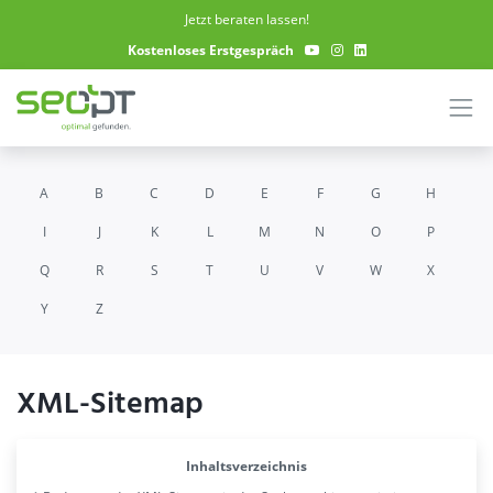
Skip to main content
Jetzt beraten lassen!
Kostenloses Erstgespräch
A
B
C
D
E
F
G
H
I
J
K
L
M
N
O
P
Q
R
S
T
U
V
W
X
Y
Z
XML-Sitemap
Inhaltsverzeichnis