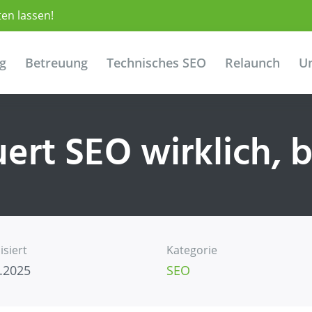
ten lassen!
g
Betreuung
Technisches SEO
Relaunch
Un
ert SEO wirklich, b
isiert
Kategorie
.2025
SEO