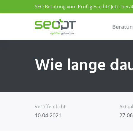
Skip to main content
SEO Beratung vom Profi gesucht?
Jetzt bera
Beratun
Wie lange dau
Veröffentlicht
Aktual
10.04.2021
27.06