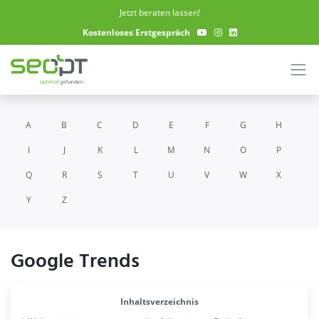
Skip to main content
Jetzt beraten lassen!
Kostenloses Erstgespräch
A
B
C
D
E
F
G
H
I
J
K
L
M
N
O
P
Q
R
S
T
U
V
W
X
Y
Z
Google Trends
Inhaltsverzeichnis