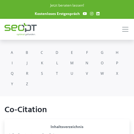
Skip to main content
Jetzt beraten lassen!
Kostenloses Erstgespräch
A
B
C
D
E
F
G
H
I
J
K
L
M
N
O
P
Q
R
S
T
U
V
W
X
Y
Z
Co-Citation
Inhaltsverzeichnis