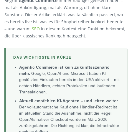
Begriff
Agentic Commerce
immer häufiger gelesen haben –
mal als Ankündigung, mal als Warnung, oft ohne klare
Substanz. Dieser Artikel erklärt, was tatsächlich passiert, wo
es bereits live ist, was es für Shopbetreiber konkret bedeutet
– und warum
SEO
in diesem Kontext eine Funktion bekommt,
die über klassisches Ranking hinausgeht.
DAS WICHTIGSTE IN KÜRZE
Agentic Commerce ist kein Zukunftsszenario
mehr.
Google, OpenAI und Microsoft haben KI-
gestütztes Einkaufen bereits in den USA aktiviert – mit
echten Händlern, echten Protokollen und laufenden
Transaktionen.
Aktuell empfehlen KI-Agenten – und leiten weiter.
Der vollautomatische Kauf ohne Händler-Redirect ist
im aktuellen Stand die Ausnahme, nicht die Regel.
OpenAIs nativer Checkout wurde im März 2026
zurückgefahren. Die Richtung ist klar, die Infrastruktur
noch im Aufbau.