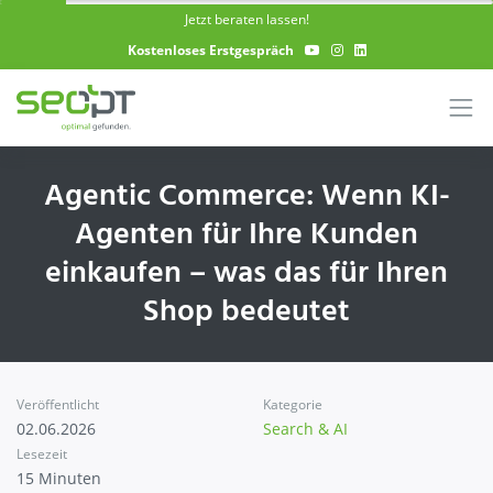
Skip to main content
Jetzt beraten lassen!
Kostenloses Erstgespräch
Agentic Commerce: Wenn KI-
Agenten für Ihre Kunden
einkaufen – was das für Ihren
Shop bedeutet
Veröffentlicht
Kategorie
02.06.2026
Search & AI
Lesezeit
15 Minuten