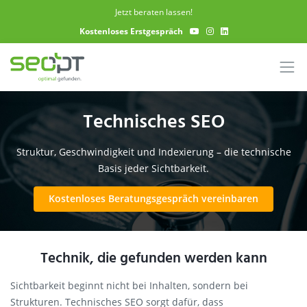
Skip to main content
Jetzt beraten lassen!
Kostenloses Erstgespräch
Technisches SEO
Struktur, Geschwindigkeit und Indexierung – die technische
Basis jeder Sichtbarkeit.
Kostenloses Beratungsgespräch vereinbaren
Technik, die gefunden werden kann
Sichtbarkeit beginnt nicht bei Inhalten, sondern bei
Strukturen. Technisches SEO sorgt dafür, dass