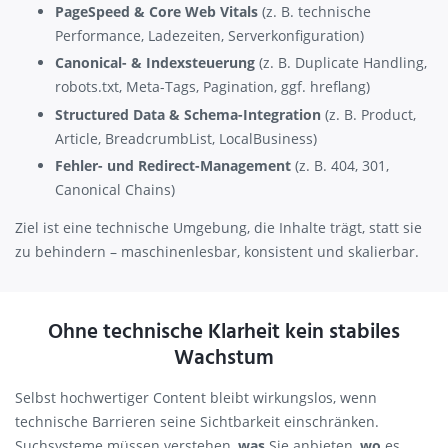
PageSpeed & Core Web Vitals
(z. B. technische
Performance, Ladezeiten, Serverkonfiguration)
Canonical- & Indexsteuerung
(z. B. Duplicate Handling,
robots.txt, Meta-Tags, Pagination, ggf. hreflang)
Structured Data & Schema-Integration
(z. B. Product,
Article, BreadcrumbList, LocalBusiness)
Fehler- und Redirect-Management
(z. B. 404, 301,
Canonical Chains)
Ziel ist eine technische Umgebung, die Inhalte trägt, statt sie
zu behindern – maschinenlesbar, konsistent und skalierbar.
Ohne technische Klarheit kein stabiles
Wachstum
Selbst hochwertiger Content bleibt wirkungslos, wenn
technische Barrieren seine Sichtbarkeit einschränken.
Suchsysteme müssen verstehen,
was
Sie anbieten,
wo
es